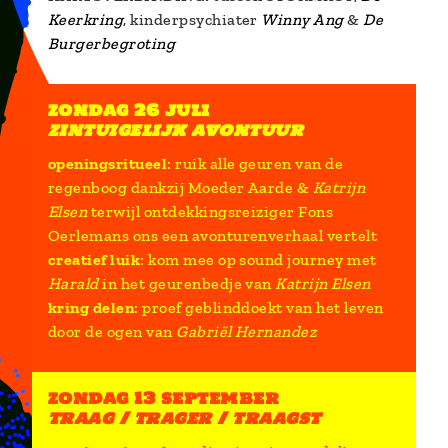
Keerkring
, kinderpsychiater
Winny Ang
&
De
Burgerbegroting
zondag 26 juli
zintuigelijk avontuur
openingsritueel
: ruik alle geuren van de
regenboog dankzij Moeder Aarde &
Katrijn
Elsen
terwijl ontdekkingsreiziger Fons
Oerlemans ons een avonturenverhaal vertelt
creatief luik
: kom mee op sound journey met
Harald
in het geurenbedje van
Katrijn Elsen
kring delen
: proef geblinddoekt van het leven
door de ogen van
Gabriël Hernandez
zondag 13 september
traag / trager / traagst