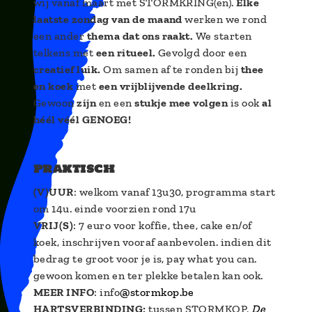
wij vanaf maart met STORMKRING(en).
Elke
laatste zondag van de maand
werken we rond
een ander
thema dat ons raakt.
We starten
telkens met
een ritueel.
Gevolgd door een
creatief luik.
Om samen af te ronden bij
thee
en koek
met
een vrijblijvende deelkring.
Gewoon
zijn
en een
stukje mee volgen
is ook
al
héél véél GENOEG!
praktisch
(V)UUR
: welkom vanaf 13u30, programma start
om 14u. einde voorzien rond 17u
VRIJ(S)
: 7 euro voor koffie, thee, cake en/of
koek, inschrijven vooraf aanbevolen. indien dit
bedrag te groot voor je is, pay what you can.
gewoon komen en ter plekke betalen kan ook.
MEER INFO
: info
@stormkop.be
HARTSVERBINDING:
tussen STORMKOP,
De