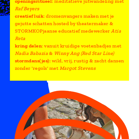
openingsritueel
:
meditatieve jutwandeling met
Raf Beyers
creatief luik
:
dromenvangers maken met je
gejutte schatten hosted by theatermaker &
STORMKOPjaanse educatief medewerker
Atia
Reta
kring delen
:
vanuit kruidige voetenbadjes met
Nadia Babazia
&
Winny Ang
(Red Star Line)
stormdans(jes):
wild, vrij, rustig & zacht dansen
zonder 'regols' met
Margot Stevens