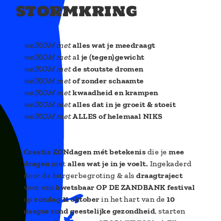
i
stormkring
o
n
welKOM met
alles wat je meedraagt
welKOM met
a
l je (tegen)gewicht
welKOM met
de stoutste dromen
welKOM met
of zonder schaamte
welKOM met
kwaadheid en krampen
welKOM met
alles dat in je groeit & stoeit
welKOM met
ALLES of helemaal NIKS
Creatie ZONdagen mét betekenis
die je
mee
dragen
met
alles wat je in je voelt.
Ingekaderd
door de burgerbegroting & als
draagtraject
voor ons
kwetsbaar OP DE ZANDBANK festival
op
zondag 11 oktober
in het hart van de
10
daagse rond geestelijke gezondheid
, starten