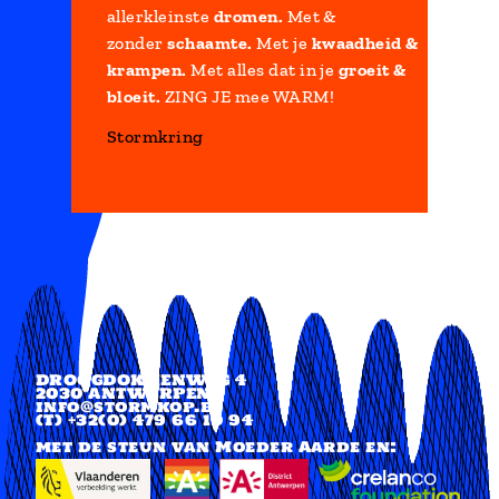
allerkleinste
dromen.
Met &
zonder
schaamte.
Met je
kwaadheid &
krampen.
Met alles dat in je
groeit &
bloeit.
ZING JE mee WARM!
Stormkring
DROOGDOKKENWEG 4
2030 ANTWERPEN
info@stormkop.be
(T) +32(0)
479 66 10 94
met de steun van Moeder Aarde en: