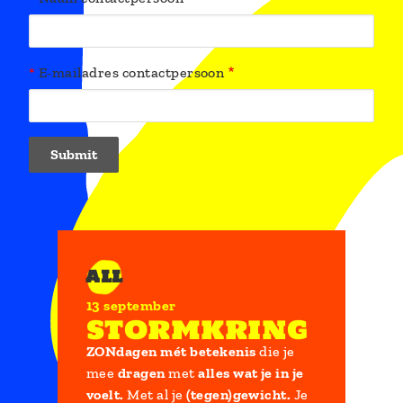
E-mailadres contactpersoon
ALL
13 september
stormkring
ZONdagen mét betekenis
die je
mee
dragen
met
alles wat je in je
voelt.
Met al je
(tegen)gewicht.
Je