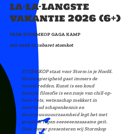
i
la-la-langste
o
vakantie 2026 (6+)
n
TADA STORMKOP GAGA KAMP
een week in cabaret stomkot
STORMKOP staat voor Storm in je Hoofd.
Nieuwsgierigheid gaat immers de
wereld redden. Kunst is een koud
kunstje, filosofie is een zusje van chill-op-
haar-fiets, wetenschap mekkert in
meervoud schapenkennis en
duuuuuuuuuuurzaamheid legt het met
gemak af tegen eeeeeeenzaaaame geit.
Deze zomer presenteren wij Stormkop