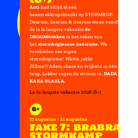
Anti
had altijd al een
baantrekkingskracht op STORMKOP.
Daarom, daarom & daarom staan vanaf
de la la langste vakantie
de
DROOMdokken
in het teken van
het
stormkopjaanse dadaïsme.
We
verslinden ons eigen
stormkopisme!
Watte, jakke
PISme?!
Adem chaos én vrijheid in één
teug. Lekker tegen de stroom in.
DADA
KAKA BLABLA.
La-la-langste vakantie 2026 (6+)
6+
17 augustus
21 augustus
fake 7: brabra
stormkamp