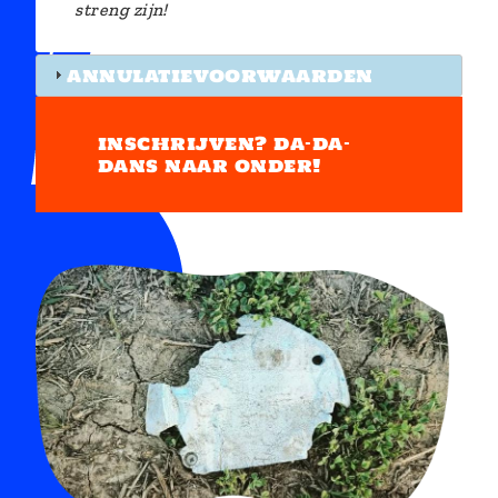
streng zijn!
annulatievoorwaarden
inschrijven? da-da-
dans naar onder!