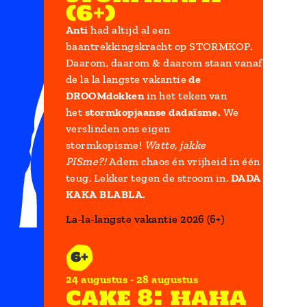
(6+)
Anti
had altijd al een
baantrekkingskracht op STORMKOP.
Daarom, daarom & daarom staan vanaf
de la la langste vakantie
de
DROOMdokken
in het teken van
het
stormkopjaanse dadaïsme.
We
verslinden ons eigen
stormkopisme!
Watte, jakke
PISme?!
Adem chaos én vrijheid in één
teug. Lekker tegen de stroom in.
DADA
KAKA BLABLA.
La-la-langste vakantie 2026 (6+)
6+
24 augustus
28 augustus
cake 8: haha