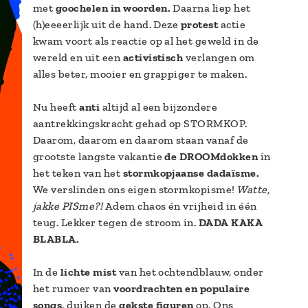
met
goochelen in woorden.
Daarna liep het
(h)eeeerlijk uit de hand. Deze
protest
actie
kwam voort als reactie op al het geweld in de
wereld en uit een
activistisch
verlangen om
alles beter, mooier en grappiger te maken.
Nu heeft
anti
altijd al een bijzondere
aantrekkingskracht gehad op STORMKOP.
Daarom, daarom en daarom staan vanaf de
grootste langste vakantie
de DROOMdokken
in
het teken van het
stormkopjaanse dadaïsme.
We verslinden ons eigen stormkopisme!
Watte,
jakke PISme?!
Adem chaos én vrijheid in één
teug. Lekker tegen de stroom in.
DADA KAKA
BLABLA.
In de
lichte mist
van het ochtendblauw, onder
het rumoer van
voordrachten en populaire
songs
, duiken de
gekste figuren
op. Ons