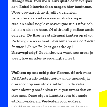
stamgasten
, trek uw
kleurrijkste carnavalpak
aan.
Enkel kleurboeken mogen hier bezinnen.
Wees gewaarschuwd, jullie gezichten
veranderen spontaan van uitdrukking en
stralen enkel nog l
evensvreugde
uit. Euforisch
kakelen als een haan. Of uitbundig balken zoals
een ezel.
De Bremer stadsmuzikanten op stap.
Richting
dé waarheid.
Zou iemand die ooit echt
kennen? En welke kant gaat die op?
Nieuwsgierig?
Goed nieuws: want
hoe meer je
weet, hoe minder je eigenlijk scheet.
Welkom op ons schip der Narren
, dé ark waar
DADAïsten alle gekkigheid van de menselijke
diersoort op een stokje zetten. En de valse
samenleving omdenken in eigen zwaarden en
stormen.
Onze eigen kunststroom biennale
(str)ontwikkelen.
Verboden voor ouders.
Schilderen op verdrietige muren en deuren.