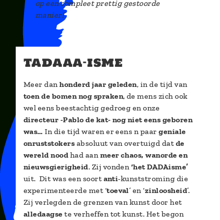
op een compleet prettig gestoorde
manier!
tadaaa-isme
Meer dan
honderd jaar geleden
, in de tijd van
toen de bomen nog spraken
, de mens zich ook
wel eens beestachtig gedroeg en onze
directeur -Pablo de kat- nog niet eens geboren
was…
In die tijd waren er eens n paar
geniale
onruststokers
absoluut van overtuigd dat
de
wereld nood
had aan
meer chaos, wanorde en
nieuwsgierigheid
. Zij vonden
‘het DADAisme’
uit. Dit was een soort
anti
-kunststroming die
experimenteerde met ‘
toeval
’ en ‘
zinloosheid
’.
Zij verlegden de grenzen van kunst door het
alledaagse
te verheffen tot kunst. Het begon