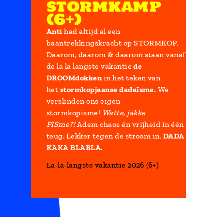
stormkamp
(6+)
Anti
had altijd al een
baantrekkingskracht op STORMKOP.
Daarom, daarom & daarom staan vanaf
de la la langste vakantie
de
DROOMdokken
in het teken van
het
stormkopjaanse dadaïsme.
We
verslinden ons eigen
stormkopisme!
Watte, jakke
PISme?!
Adem chaos én vrijheid in één
teug. Lekker tegen de stroom in.
DADA
KAKA BLABLA.
La-la-langste vakantie 2026 (6+)