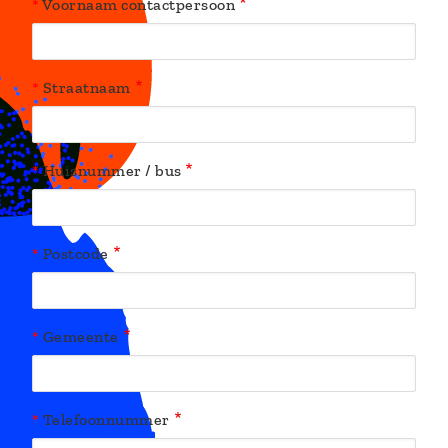
Voornaam contactpersoon
Straatnaam
Huisnummer / bus
Postcode
Gemeente
Telefoonnummer