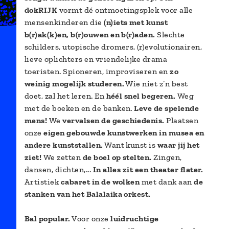
dokRIJK
vormt dé ontmoetingsplek voor alle
mensenkinderen die
(n)iets met kunst
b(r)ak(k)en, b(r)ouwen en b(r)aden.
Slechte
schilders, utopische dromers, (r)evolutionairen,
lieve oplichters en vriendelijke drama
toeristen. Spioneren, improviseren en
zo
weinig mogelijk studeren.
Wie niet z’n best
doet, zal het leren. En
héél snel begeren.
Weg
met de boeken en de banken.
Leve de spelende
mens!
We
vervalsen de geschiedenis.
Plaatsen
onze
eigen gebouwde kunstwerken in musea en
andere kunststallen.
Want kunst is
waar jij het
ziet!
We zetten
de boel op stelten.
Zingen,
dansen, dichten,...
In alles zit een theater flater.
Artistiek
cabaret in de wolken
met dank aan
de
stanken van het Balalaika orkest.
Bal popular.
Voor onze
luidruchtige