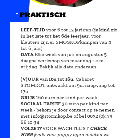
praktisch
LEEF-TIJD
voor 6 tot 12 jarigen
(je kind zit
in het
1ste tot het 6de leerjaar,
voor
kleuters zijn er SMOSKOPkampen van 4
tot 6 jaar)
DATA
Elke week van juli en augustus 5-
daagse workshop van maandag t.e.m.
vrijdag. Bekijk alle data onderaan!
(V)UUR
van
10u tot 16u.
Cabaret
STOMKOT ontwaakt om 9u, naopvang tot
17u
GRIJS
160 euro per kind per week
SOCIAAL TARIEF
30 euro per kind per
week - bekom je door contact op te nemen
met info@stormkop.be of bel 0032 (0)479
66 10 94
VOLZET?
VOOR WACHTLIJST
CHECK
HIER
(zelfs voor puppy ogen moeten we