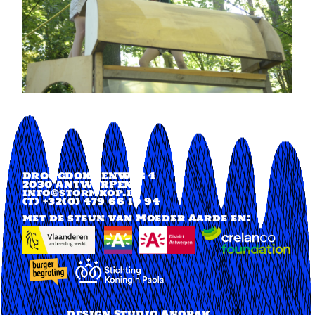
DROOGDOKKENWEG 4
2030 ANTWERPEN
info@stormkop.be
(T) +32(0)
479 66 10 94
met de steun van Moeder Aarde en:
​
​​​​​​
design
Studio Anorak