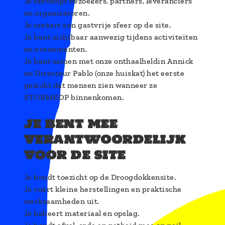
Je ontvangt bezoekers, partners, leveranciers
en organisatoren.
Je creëert een gastvrije sfeer op de site.
Je bent zichtbaar aanwezig tijdens activiteiten
en evenementen.
Je bent samen met onze onthaalheldin Annick
en Directeur Pablo (onze huiskat) het eerste
gezicht dat mensen zien wanneer ze
STORMKOP binnenkomen.
je bent mee
verantwoordelijk
voor de site
Je houdt toezicht op de Droogdokkensite.
Je voert kleine herstellingen en praktische
werkzaamheden uit.
Je beheert materiaal en opslag.