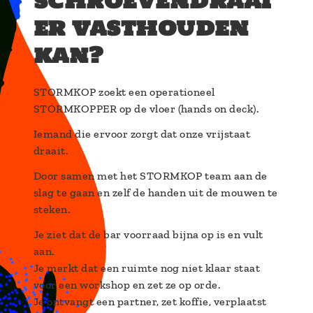
schroevendraai
er vasthouden
kan?
STORMKOP zoekt een operationeel
STORMKOPPER op de vloer (hands on deck).
Iemand die ervoor zorgt dat onze vrijstaat
draait.
Door samen met het STORMKOP team aan de
slag te gaan en zelf de handen uit de mouwen te
steken.
Je ziet dat de bar voorraad bijna op is en vult
aan.
Je merkt dat een ruimte nog niet klaar staat
voor een workshop en zet ze op orde.
Je ontvangt een partner, zet koffie, verplaatst