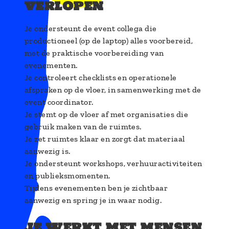
verlopen
Je ondersteunt de event collega die
productioneel (op de laptop) alles voorbereid,
met de praktische voorbereiding van
evenementen.
Je controleert checklists en operationele
afspraken op de vloer, in samenwerking met de
event coordinator.
Je stemt op de vloer af met organisaties die
gebruik maken van de ruimtes.
Je zet ruimtes klaar en zorgt dat materiaal
aanwezig is.
Je ondersteunt workshops, verhuuractiviteiten
en publieksmomenten.
Tijdens evenementen ben je zichtbaar
aanwezig en spring je in waar nodig.
je werkt met mensen