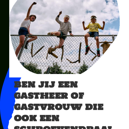
ben jij een
gastheer of
gastvrouw die
ook een