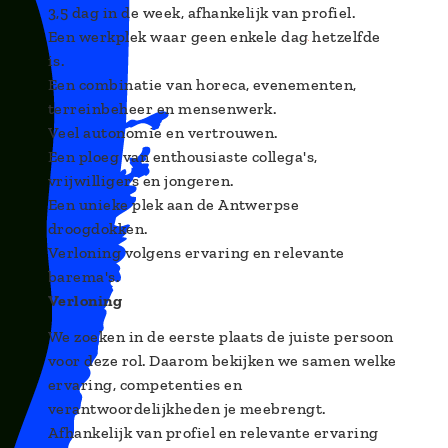
3,5 dag in de week, afhankelijk van profiel.
Een werkplek waar geen enkele dag hetzelfde
is.
Een combinatie van horeca, evenementen,
terreinbeheer en mensenwerk.
Veel autonomie en vertrouwen.
Een ploeg van enthousiaste collega's,
vrijwilligers en jongeren.
Een unieke plek aan de Antwerpse
droogdokken.
Verloning volgens ervaring en relevante
barema's.
Verloning
We zoeken in de eerste plaats de juiste persoon
voor deze rol. Daarom bekijken we samen welke
ervaring, competenties en
verantwoordelijkheden je meebrengt.
Afhankelijk van profiel en relevante ervaring