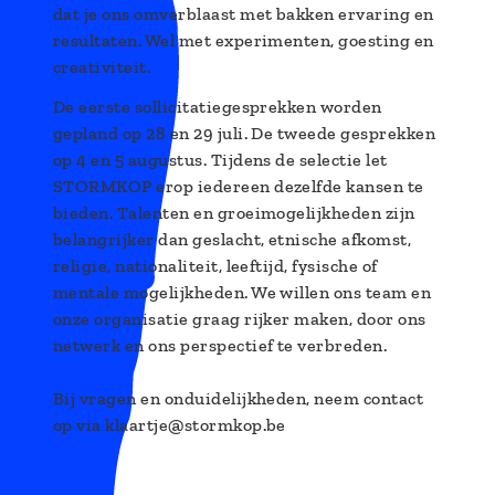
dat je ons omverblaast met bakken ervaring en
resultaten. Wel met experimenten, goesting en
creativiteit.
De eerste sollicitatiegesprekken worden
gepland op 28 en 29 juli. De tweede gesprekken
op 4 en 5 augustus. Tijdens de selectie let
STORMKOP erop iedereen dezelfde kansen te
bieden. Talenten en groeimogelijkheden zijn
belangrijker dan geslacht, etnische afkomst,
religie, nationaliteit, leeftijd, fysische of
mentale mogelijkheden. We willen ons team en
onze organisatie graag rijker maken, door ons
netwerk en ons perspectief te verbreden.
Bij vragen en onduidelijkheden, neem contact
op via klaartje@stormkop.be