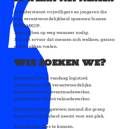
Je ondersteunt vrijwilligers en jongeren die
mee verantwoordelijkheid opnemen binnen
STORMKOP.
Je helpt hen op weg wanneer nodig.
Je zorgt ervoor dat mensen zich welkom, gezien
en betrokken voelen.
wie zoeken we?
Misschien ben je vandaag logistiek
medewerker, café verantwoordelijke,
zaalmedewerker, eventmedewerker,
jeugdwerker of festivalmedewerker.
Misschien ben je gewoon iemand die graag
verantwoordelijkheid neemt voor een plek.
Je hoeft niet alles te kunnen.