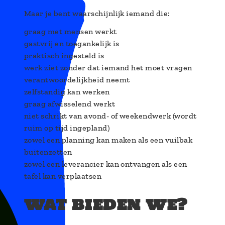
Maar je bent waarschijnlijk iemand die:
graag met mensen werkt
gastvrij en toegankelijk is
praktisch ingesteld is
werk ziet zonder dat iemand het moet vragen
verantwoordelijkheid neemt
zelfstandig kan werken
graag afwisselend werkt
niet schrikt van avond- of weekendwerk (wordt
ruim op tijd ingepland)
zowel een planning kan maken als een vuilbak
buitenzetten
zowel een leverancier kan ontvangen als een
tafel kan verplaatsen
wat bieden we?