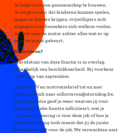
Je helpt mee een gemeenschap te bouwen.
Je zorgt ervoor dat kinderen kunnen spelen,
jongeren kansen krijgen, vrijwilligers zich
engageren en bezoekers zich welkom voelen.
Je bent mee de motor achter alles wat er op
onze vrijstaat gebeurt.
Solliciteren?
Startdatum van deze functie is in overleg,
afhankelijk van beschikbaarheid. Bij voorkeur
in de loop van september.
Stuur je CV en motivatiebrief tot en met
zondag 26 juli naar solliciteren@stormkop.be.
In je motivatie geef je weer waarom jij voor
deze specifieke functie solliciteert, wat je
relevante ervaring is voor deze job of hoe je
zonder ervaring toch meent dat jij de juiste
kandidaat bent voor de job. We verwachten niet