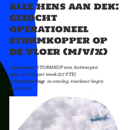
i
alle hens aan dek:
o
gezocht
n
operationeel
stormkopper op
de vloer (m/v/x)
organisatie:
STORMKOP vzw, Antwerpen
type:
3,5 dag per week (0,7 VTE)
indiensttreding:
in overleg, voorkeur begin
september