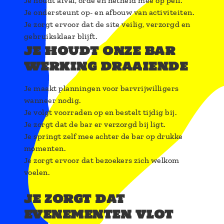
Je houdt afval, orde en netheid mee op peil.
Je ondersteunt op- en afbouw van activiteiten.
Je zorgt ervoor dat de site veilig, verzorgd en
gebruiksklaar blijft.
je houdt onze bar
werking draaiende
Je maakt planningen voor barvrijwilligers
wanneer nodig.
Je volgt voorraden op en bestelt tijdig bij.
Je zorgt dat de bar er verzorgd bij ligt.
Je springt zelf mee achter de bar op drukke
momenten.
Je zorgt ervoor dat bezoekers zich welkom
voelen.
je zorgt dat
evenementen vlot