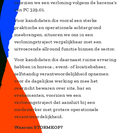
voorzien we een verloning volgens de barema's
van PC 329.01.
Voor kandidaten die vooral een sterke
praktische en operationele achtergrond
meebrengen, situeren we ons in een
verloningstraject vergelijkbaar met een
uitvoerende allround functie binnen de sector.
Voor kandidaten die daarnaast ruime ervaring
hebben in horeca-, event- of locatiebeheer,
zelfstandig verantwoordelijkheid opnemen
voor de dagelijkse werking en mee het
overzicht bewaren over site, bar en
evenementen, voorzien we een
verloningstraject dat aansluit bij een
medewerker met grotere operationele
verantwoordelijkheid.
Waarom STORMKOP?